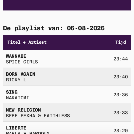
Home
Playlist
De playlist van: 06-08-2026
Acties
Titel + Artiest
Tijd
Luisteren
WANNABE
23:44
SPICE GIRLS
Nieuws
BORN AGAIN
23:40
RICKY L
Adverteren
SING
23:36
NAKATOMI
Contact
NEW RELIGION
23:33
BEBE REXHA & FAITHLESS
ACTIE
LIBERTE
23:29
PARLA & PARDOUX