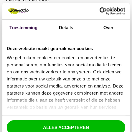
Win een glamping-verblijf voor
2 personen tijdens het TT-
HEARTBREAK
weekend!
23:24
FREEMASONS & SOPHIE ELLIS BEXTOR
Toestemming
Details
Over
MEER ACTIES
chevron_right
SHINE
HUGEL & DAVID GUETTA & FRENCH
23:21
MONTANA & AIDAN MARTIN
Deze website maakt gebruik van cookies
SPLASH
23:18
We gebruiken cookies om content en advertenties te
SUNCLUB
personaliseren, om functies voor social media te bieden
BY YOUR SIDE
en om ons websiteverkeer te analyseren. Ook delen we
23:15
JONAS BLUE & RAYE
informatie over uw gebruik van onze site met onze
partners voor social media, adverteren en analyse. Deze
CANNED HEAT
23:11
partners kunnen deze gegevens combineren met andere
JAMIROQUAI
informatie die u aan ze heeft verstrekt of die ze hebben
AIN'T NOBODY
verzameld op basis van uw gebruik van hun services.
23:08
MR. BELT & WEZOL
TURN ME ON
23:05
ALLES ACCEPTEREN
RITON & OLIVER HELDENS & VULA