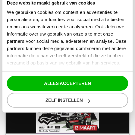
van Joy Radio en tag iemand in ons bericht.
Deze website maakt gebruik van cookies
Wie weet scheur jij binnenkort samen met je
We gebruiken cookies om content en advertenties te
vader, vriend of collega, net als Max
personaliseren, om functies voor social media te bieden
Verstappen, over de kartbaan! Deze gave
en om ons websiteverkeer te analyseren. Ook delen we
actie is mogelijk gemaakt door Kartbaan
informatie over uw gebruik van onze site met onze
Leeuwarden. Doe mee en start je motor! DEZE
partners voor social media, adverteren en analyse. Deze
ACTIE IS INMIDDELS VERLOPEN
partners kunnen deze gegevens combineren met andere
informatie die u aan ze heeft verstrekt of die ze hebben
verzameld op basis van uw gebruik van hun services.
insert_link
ALLES ACCEPTEREN
ZELF INSTELLEN