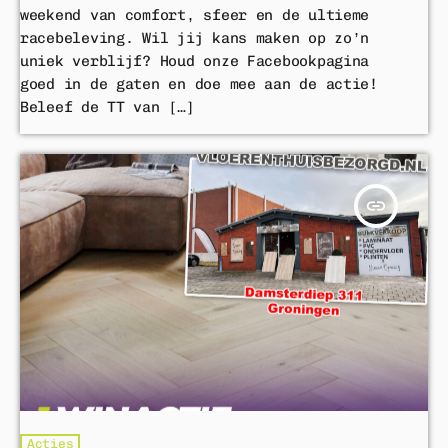
Win een glamping-verblijf voor
weekend van comfort, sfeer en de ultieme
2 personen tijdens het TT-
racebeleving. Wil jij kans maken op zo’n
weekend!
uniek verblijf? Houd onze Facebookpagina
goed in de gaten en doe mee aan de actie!
MEER ACTIES
chevron_right
Beleef de TT van […]
insert_link
Acties