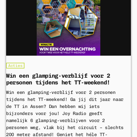
Home
Playlist
Acties
Luisteren
Acties
Nieuws
Win een glamping-verblijf voor 2
personen tijdens het TT-weekend!
Adverteren
Win een glamping-verblijf voor 2 personen
tijdens het TT-weekend! Ga jij dit jaar naar
Contact
de TT in Assen? Dan hebben wij iets
bijzonders voor jou! Joy Radio geeft
namelijk 6 glamping-verblijven voor 2
ACTIE
personen weg, vlak bij het circuit – slechts
200 meter afstand! Geniet het héle TT-