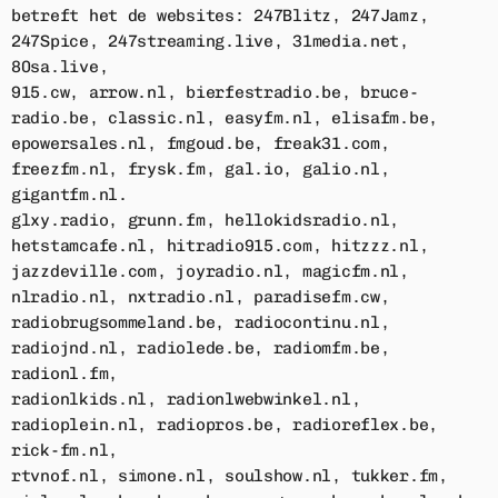
Win een glamping-verblijf voor
betreft het de websites: 247Blitz, 247Jamz,
2 personen tijdens het TT-
247Spice, 247streaming.live, 31media.net,
weekend!
80sa.live,
915.cw, arrow.nl, bierfestradio.be, bruce-
MEER ACTIES
chevron_right
radio.be, classic.nl, easyfm.nl, elisafm.be,
epowersales.nl, fmgoud.be, freak31.com,
freezfm.nl, frysk.fm, gal.io, galio.nl,
gigantfm.nl.
glxy.radio, grunn.fm, hellokidsradio.nl,
hetstamcafe.nl, hitradio915.com, hitzzz.nl,
jazzdeville.com, joyradio.nl, magicfm.nl,
nlradio.nl, nxtradio.nl, paradisefm.cw,
radiobrugsommeland.be, radiocontinu.nl,
radiojnd.nl, radiolede.be, radiomfm.be,
radionl.fm,
radionlkids.nl, radionlwebwinkel.nl,
radioplein.nl, radiopros.be, radioreflex.be,
rick-fm.nl,
rtvnof.nl, simone.nl, soulshow.nl, tukker.fm,