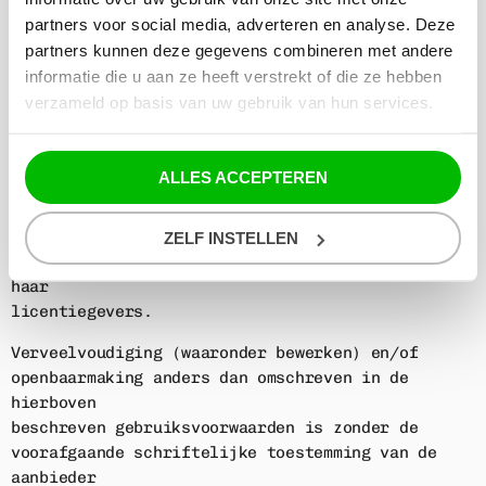
4 COPYRIGHT EN OVERIGE RECHTEN VAN INTELLECTUEEL
partners voor social media, adverteren en analyse. Deze
EIGENDOM
partners kunnen deze gegevens combineren met andere
informatie die u aan ze heeft verstrekt of die ze hebben
verzameld op basis van uw gebruik van hun services.
De (intellectuele) eigendomsrechten met
betrekking tot de inhoud en de vormgeving van
deze website,
ALLES ACCEPTEREN
waaronder begrepen de teksten, databestanden,
foto’s en overig (stilstaand en/of bewegend)
beeldmateriaal, geluidsmateriaal alsmede de
ZELF INSTELLEN
Content en de Player berusten bij de omroep of
haar
licentiegevers.
Verveelvoudiging (waaronder bewerken) en/of
openbaarmaking anders dan omschreven in de
hierboven
beschreven gebruiksvoorwaarden is zonder de
voorafgaande schriftelijke toestemming van de
aanbieder