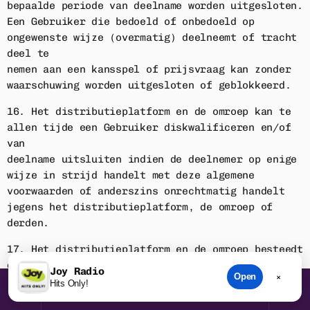
bepaalde periode van deelname worden uitgesloten.
Een Gebruiker die bedoeld of onbedoeld op
ongewenste wijze (overmatig) deelneemt of tracht
deel te
nemen aan een kansspel of prijsvraag kan zonder
waarschuwing worden uitgesloten of geblokkeerd.
16. Het distributieplatform en de omroep kan te
allen tijde een Gebruiker diskwalificeren en/of
van
deelname uitsluiten indien de deelnemer op enige
wijze in strijd handelt met deze algemene
voorwaarden of anderszins onrechtmatig handelt
jegens het distributieplatform, de omroep of
derden.
17. Het distributieplatform en de omroep besteedt
de grootst mogelijke zorg aan de organisatie van
Joy Radio
Open
×
een promotioneel kansspel of prijsvraag.
DREAMS
play_arrow
Hits Only!
keyboard_arrow_right
STEVIE NICKS & DEEP DISH
Desondanks is het mogelijk dat de verstrekte