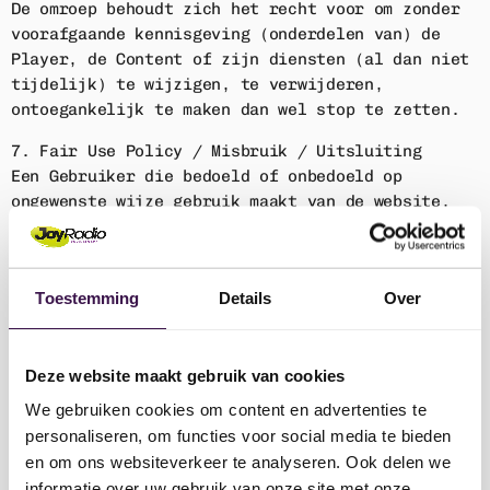
De omroep behoudt zich het recht voor om zonder
voorafgaande kennisgeving (onderdelen van) de
Player, de Content of zijn diensten (al dan niet
tijdelijk) te wijzigen, te verwijderen,
ontoegankelijk te maken dan wel stop te zetten.
7. Fair Use Policy / Misbruik / Uitsluiting
Een Gebruiker die bedoeld of onbedoeld op
ongewenste wijze gebruik maakt van de website,
streams,
apps of content kan zonder waarschuwing worden
uitgesloten of geblokkeerd. Denk hierbij aan het
Toestemming
Details
Over
gebruik in strijd met deze algemene voorwaarden
of onevenredig veel gebruik of gebruik dat niet
kan
Deze website maakt gebruik van cookies
worden toegeschreven aan normaal persoonlijk
gebruik en aldus duidt op een vorm van
We gebruiken cookies om content en advertenties te
geautomatiseerd
personaliseren, om functies voor social media te bieden
gebruik.
en om ons websiteverkeer te analyseren. Ook delen we
informatie over uw gebruik van onze site met onze