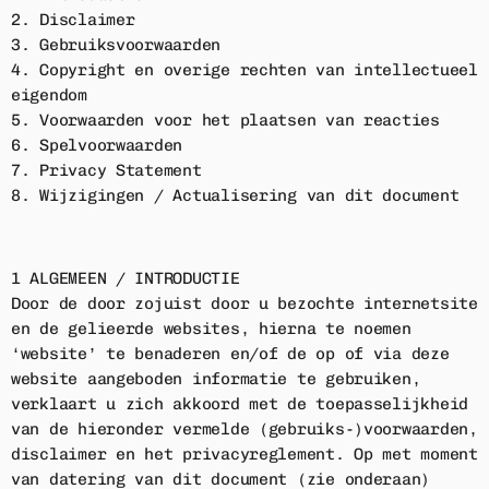
2. Disclaimer
3. Gebruiksvoorwaarden
Home
4. Copyright en overige rechten van intellectueel
eigendom
Playlist
5. Voorwaarden voor het plaatsen van reacties
6. Spelvoorwaarden
Acties
7. Privacy Statement
8. Wijzigingen / Actualisering van dit document
Luisteren
Nieuws
1 ALGEMEEN / INTRODUCTIE
Door de door zojuist door u bezochte internetsite
Adverteren
en de gelieerde websites, hierna te noemen
‘website’ te benaderen en/of de op of via deze
Contact
website aangeboden informatie te gebruiken,
verklaart u zich akkoord met de toepasselijkheid
van de hieronder vermelde (gebruiks-)voorwaarden,
ACTIE
disclaimer en het privacyreglement. Op met moment
van datering van dit document (zie onderaan)