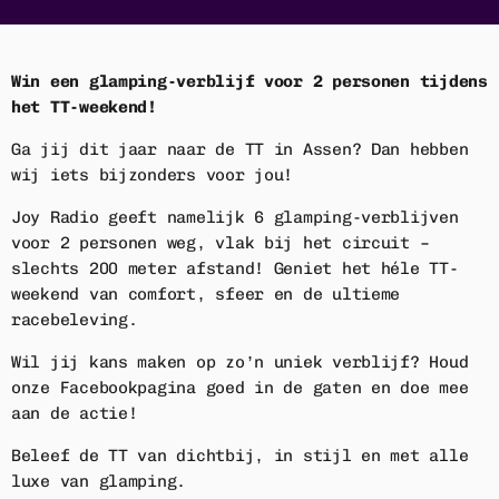
Home
Win een glamping-verblijf voor 2 personen tijdens
Playlist
het TT-weekend!
Ga jij dit jaar naar de TT in Assen? Dan hebben
Acties
wij iets bijzonders voor jou!
Luisteren
Joy Radio geeft namelijk 6 glamping-verblijven
voor 2 personen weg, vlak bij het circuit –
Nieuws
slechts 200 meter afstand! Geniet het héle TT-
weekend van comfort, sfeer en de ultieme
Adverteren
racebeleving.
Wil jij kans maken op zo’n uniek verblijf? Houd
Contact
onze Facebookpagina goed in de gaten en doe mee
aan de actie!
Beleef de TT van dichtbij, in stijl en met alle
ACTIE
luxe van glamping.