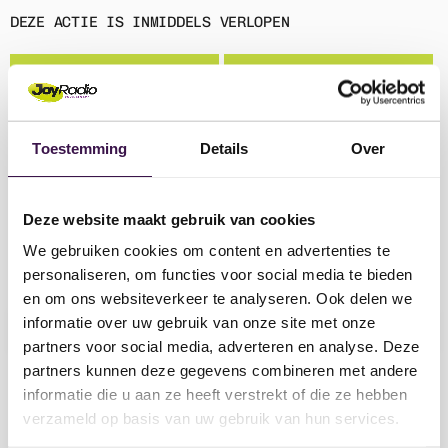
Win een glamping-verblijf voor
DEZE ACTIE IS INMIDDELS VERLOPEN
2 personen tijdens het TT-
weekend!
MEER ACTIES
chevron_right
Toestemming
Details
Over
Deze website maakt gebruik van cookies
We gebruiken cookies om content en advertenties te
personaliseren, om functies voor social media te bieden
Zoeken
en om ons websiteverkeer te analyseren. Ook delen we
informatie over uw gebruik van onze site met onze
search
partners voor social media, adverteren en analyse. Deze
partners kunnen deze gegevens combineren met andere
informatie die u aan ze heeft verstrekt of die ze hebben
Categorieën
verzameld op basis van uw gebruik van hun services.