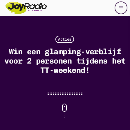
menu
close
play_arrow
POPUP PLAYER
Acties
Win een glamping-verblijf
play_arrow
voor 2 personen tijdens het
Joy Radio
TT-weekend!
Joy Radio – Friesland / Drenthe
Joy Radio – Groningen
Joy Radio – Twente