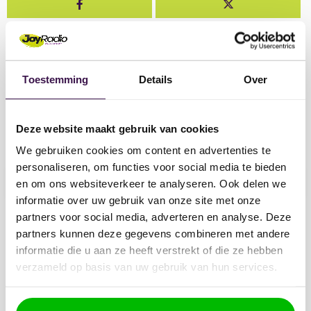
Win een glamping-verblijf voor
2 personen tijdens het TT-
weekend!
MEER ACTIES
chevron_right
Toestemming
Details
Over
Deze website maakt gebruik van cookies
Zoeken
We gebruiken cookies om content en advertenties te
personaliseren, om functies voor social media te bieden
search
en om ons websiteverkeer te analyseren. Ook delen we
informatie over uw gebruik van onze site met onze
partners voor social media, adverteren en analyse. Deze
partners kunnen deze gegevens combineren met andere
Categorieën
informatie die u aan ze heeft verstrekt of die ze hebben
verzameld op basis van uw gebruik van hun services.
Acties
Nieuws