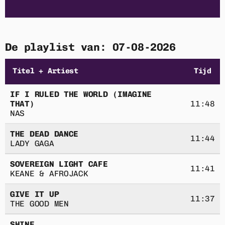
Home
Playlist
De playlist van: 07-08-2026
Acties
Titel + Artiest
Tijd
Luisteren
IF I RULED THE WORLD (IMAGINE
THAT)
11:48
NAS
Nieuws
THE DEAD DANCE
11:44
Adverteren
LADY GAGA
SOVEREIGN LIGHT CAFE
Contact
11:41
KEANE & AFROJACK
GIVE IT UP
11:37
THE GOOD MEN
ACTIE
SHINE