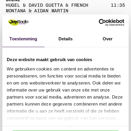
Win een glamping-verblijf voor
HUGEL & DAVID GUETTA & FRENCH
11:35
2 personen tijdens het TT-
MONTANA & AIDAN MARTIN
weekend!
STOP
11:31
MEER ACTIES
chevron_right
SPICE GIRLS
Toestemming
Details
Over
HOW DEEP IS YOUR LOVE
11:26
CALVIN HARRIS
LET YOURSELF GO
Deze website maakt gebruik van cookies
11:22
DJ JEAN
We gebruiken cookies om content en advertenties te
DAI DAI
personaliseren, om functies voor social media te bieden
11:19
SHAKIRA & BURNA BOY
en om ons websiteverkeer te analyseren. Ook delen we
informatie over uw gebruik van onze site met onze
FREED FROM DESIRE
11:15
partners voor social media, adverteren en analyse. Deze
GALA
partners kunnen deze gegevens combineren met andere
RITUAL
informatie die u aan ze heeft verstrekt of die ze hebben
11:12
TIESTO & JONAS BLUE & RITA ORA
verzameld op basis van uw gebruik van hun services.
100% PURE LOVE
11:09