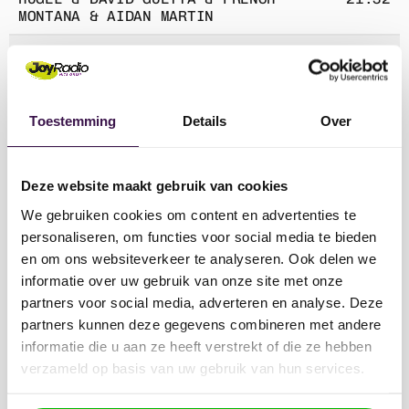
Win een glamping-verblijf voor
MONTANA & AIDAN MARTIN
2 personen tijdens het TT-
weekend!
WHEN THE SUN COMES DOWN
21:29
R.I.O.
MEER ACTIES
chevron_right
BAILAR
21:24
Toestemming
Details
Over
DEORRO
ONLY WITH YOU
21:20
CAPTAIN HOLLYWOOD PROJECT
Deze website maakt gebruik van cookies
We gebruiken cookies om content en advertenties te
SAY SAY SAY
21:17
HI-TACK
personaliseren, om functies voor social media te bieden
en om ons websiteverkeer te analyseren. Ook delen we
NEVER GOING HOME
informatie over uw gebruik van onze site met onze
21:14
KUNGS
partners voor social media, adverteren en analyse. Deze
partners kunnen deze gegevens combineren met andere
GOT MYSELF TOGETHER
21:11
BUCKETHEADS
informatie die u aan ze heeft verstrekt of die ze hebben
verzameld op basis van uw gebruik van hun services.
MY OH MY
KRIS KROSS AMSTERDAM & LUÍSA SONZA
21:08