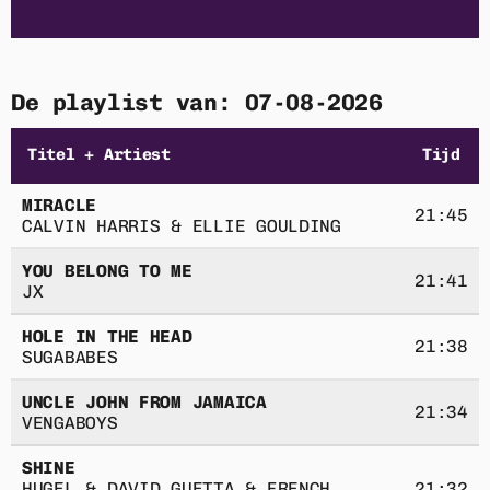
Home
Playlist
De playlist van: 07-08-2026
Acties
Titel + Artiest
Tijd
Luisteren
MIRACLE
21:45
CALVIN HARRIS & ELLIE GOULDING
Nieuws
YOU BELONG TO ME
21:41
JX
Adverteren
HOLE IN THE HEAD
21:38
SUGABABES
Contact
UNCLE JOHN FROM JAMAICA
21:34
VENGABOYS
ACTIE
SHINE
HUGEL & DAVID GUETTA & FRENCH
21:32