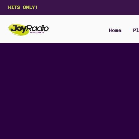
HITS ONLY!
Home
P
H
P
A
L
N
A