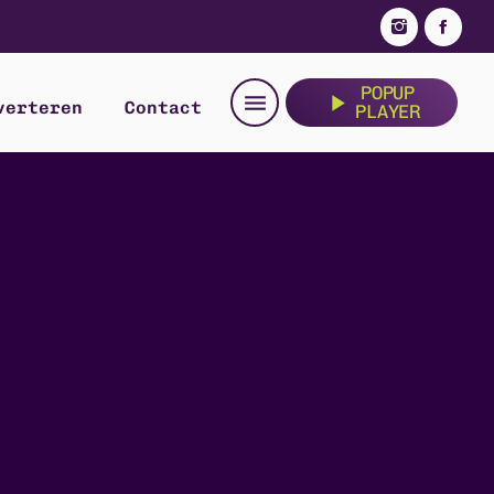
POPUP
menu
play_arrow
verteren
Contact
PLAYER
e