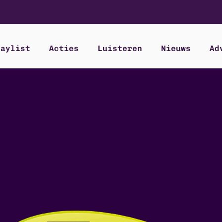
laylist
Acties
Luisteren
Nieuws
Ad
clos
ome
laylist
cties
uisteren
ieuws
dverteren